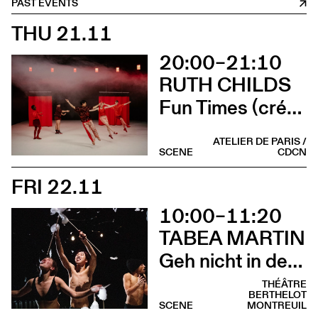
PAST EVENTS
THU 21.11
20:00–21:10
RUTH CHILDS
Fun Times (création)
ATELIER DE PARIS /
SCENE
CDCN
FRI 22.11
10:00–11:20
TABEA MARTIN
Geh nicht in den Wald, im Wald ist der Wald (scolaire)
THÉÂTRE
BERTHELOT
SCENE
MONTREUIL