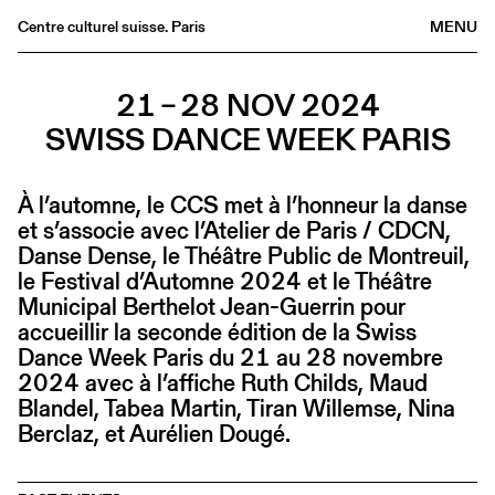
Centre culturel suisse. Paris
MENU
Agenda
21 – 28 NOV 2024
Bookshop
SWISS DANCE WEEK PARIS
Buvette
Archives
À l’automne, le CCS met à l’honneur la danse
Medias
et s’associe avec l’Atelier de Paris / CDCN,
Publications
Danse Dense, le Théâtre Public de Montreuil,
le Festival d’Automne 2024 et le Théâtre
About
Municipal Berthelot Jean-Guerrin pour
FR
/
EN
accueillir la seconde édition de la Swiss
Dance Week Paris du 21 au 28 novembre
2024 avec à l’affiche Ruth Childs, Maud
Blandel, Tabea Martin, Tiran Willemse, Nina
Berclaz, et Aurélien Dougé.