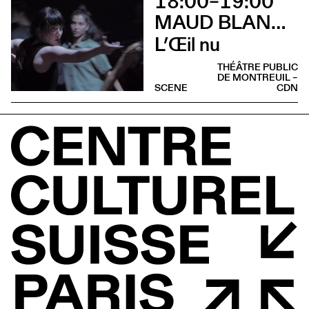
18:00–19:00
MAUD BLANDEL
L’Œil nu
THÉÂTRE PUBLIC
DE MONTREUIL –
SCENE
CDN