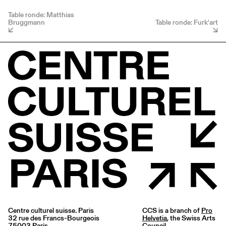
Table ronde: Matthias
Bruggmann
Table ronde: Furk'art
Centre culturel suisse. Paris
CCS is a branch of
Pro
32 rue des Francs-Bourgeois
Helvetia
, the Swiss Arts
75003 Paris
Council.