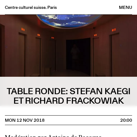
Centre culturel suisse. Paris
MENU
Agenda
Bookshop
Buvette
Archives
Medias
Publications
About
TABLE RONDE: STEFAN KAEGI
FR
/
EN
ET RICHARD FRACKOWIAK
MON 12 NOV 2018
20:00