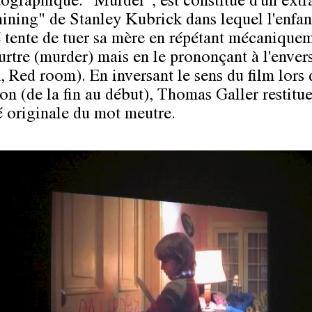
ographique. "Murder", est constitué d'un extra
hining" de Stanley Kubrick dans lequel l'enfan
 tente de tuer sa mère en répétant mécaniquem
rtre (murder) mais en le prononçant à l'enver
, Red room). En inversant le sens du film lors 
on (de la fin au début), Thomas Galler restitue
é originale du mot meutre.