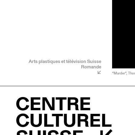
Arts plastiques et télévision Suisse
Romande
“Murder”, Thom