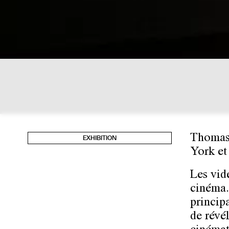
Thomas 
EXHIBITION
York et
Les vid
cinéma.
principa
de révél