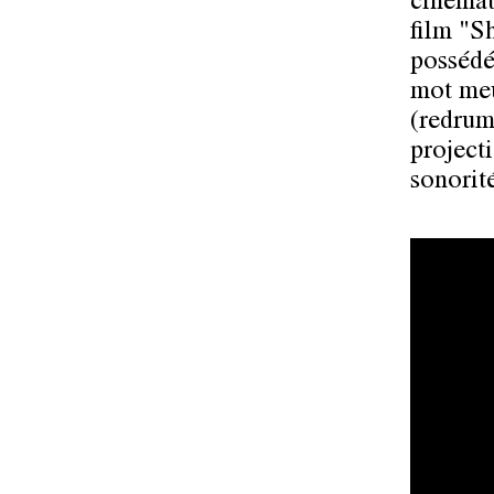
cinémat
film "S
possédé
mot meu
(redrum
projecti
sonorit