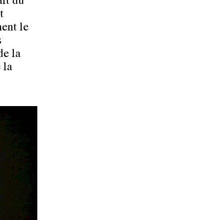
it du
t
ent le
s
de la
 la