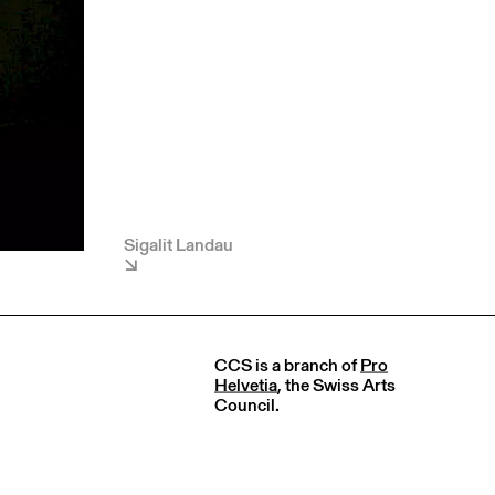
Sigalit Landau
CCS is a branch of
Pro
Helvetia
, the Swiss Arts
Council.