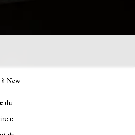
e à New
re du
ire et