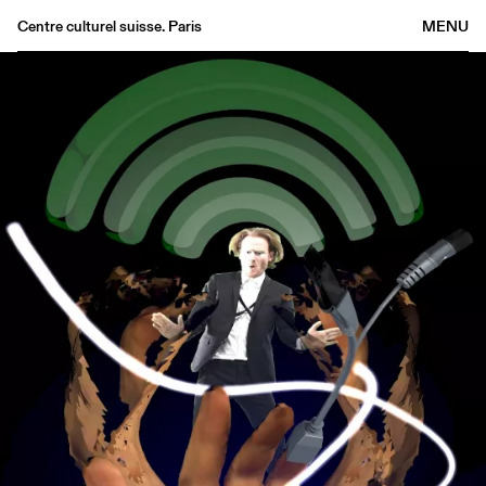
Centre culturel suisse. Paris
MENU
Agenda
Bookshop
Buvette
Archives
Medias
Publications
About
FR
/
EN