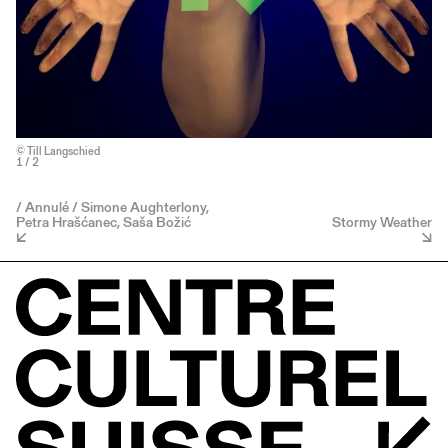
© Till Langschied
1
/ 2
/ Annulé / Simone Aughterlony,
Petra Hrašćanec, Saša Božić
Stormy Weather