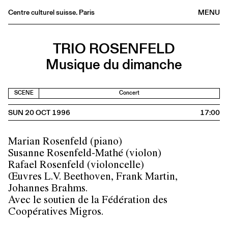
Centre culturel suisse. Paris
MENU
Agenda
TRIO ROSENFELD
Bookshop
Musique du dimanche
Buvette
Archives
SCENE
Concert
Medias
SUN 20 OCT 1996
17:00
Publications
About
Marian Rosenfeld (piano)
FR
/
EN
Susanne Rosenfeld-Mathé (violon)
Rafael Rosenfeld (violoncelle)
Œuvres L.V. Beethoven, Frank Martin,
Johannes Brahms.
Avec le soutien de la Fédération des
Coopératives Migros.