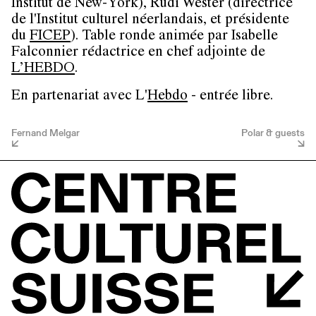
Institut de New-York),
Rudi Wester
(directrice
de l'Institut culturel néerlandais, et présidente
du
FICEP
). Table ronde animée par
Isabelle
Falconnier
rédactrice en chef adjointe de
L’HEBDO
.
En partenariat avec L'
Hebdo
- entrée libre.
Fernand Melgar
Polar & guests