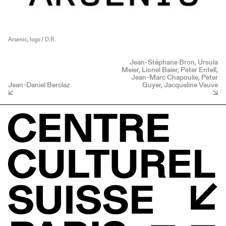
Arsenic, logo / D.R.
Jean-Stéphane Bron, Ursula
Meier, Lionel Baier, Peter Entell,
Jean-Marc Chapoulie, Peter
Jean-Daniel Berclaz
Guyer, Jacqueline Veuve