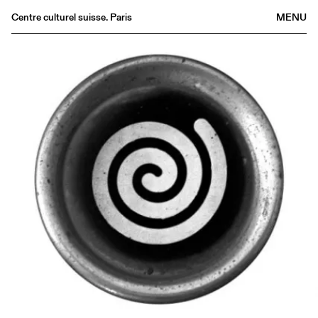
Centre culturel suisse. Paris
MENU
Agenda
Bookshop
Buvette
Archives
Medias
Publications
About
FR
/
EN