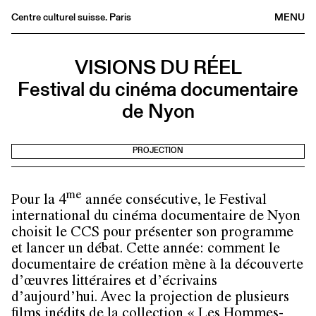
Centre culturel suisse. Paris
MENU
Agenda
VISIONS DU RÉEL
Bookshop
Festival du cinéma documentaire
Buvette
de Nyon
Archives
Medias
PROJECTION
Publications
About
me
Pour la 4
année consécutive, le Festival
FR
/
EN
international du cinéma documentaire de Nyon
choisit le CCS pour présenter son programme
et lancer un débat. Cette année: comment le
documentaire de création mène à la découverte
d’œuvres littéraires et d’écrivains
d’aujourd’hui. Avec la projection de plusieurs
films inédits de la collection « Les Hommes-