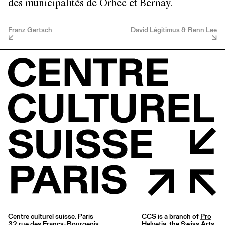
des municipalités de Orbec et Bernay.
Franz Gertsch
David Légitimus & Renn Lee
Centre culturel suisse. Paris
CCS is a branch of
Pro
32 rue des Francs-Bourgeois
Helvetia
, the Swiss Arts