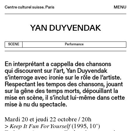
Centre culturel suisse. Paris
MENU
Agenda
YAN DUYVENDAK
Bookshop
Buvette
SCENE
Performance
Archives
Medias
En interprétant a cappella des chansons
Publications
qui discourent sur l’art, Yan Duyvendak
About
s’interroge avec ironie sur le rôle de l’artiste.
Respectant les tempos des chansons, jouant
FR
/
EN
sur la gêne des temps morts, dépouillant la
mise en scène, il s’inclut lui-même dans cette
mise à nu du spectacle.
Mardi 20 et jeudi 22 octobre / 20h
>
Keep It Fun For Yourself
(1995, 10’)