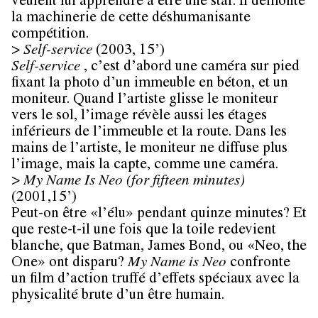
veulent lui apprendre à être une star. Il démonte
la machinerie de cette déshumanisante
compétition.
>
Self-service
(2003, 15’)
Self-service
, c’est d’abord une caméra sur pied
fixant la photo d’un immeuble en béton, et un
moniteur. Quand l’artiste glisse le moniteur
vers le sol, l’image révèle aussi les étages
inférieurs de l’immeuble et la route. Dans les
mains de l’artiste, le moniteur ne diffuse plus
l’image, mais la capte, comme une caméra.
>
My Name Is Neo (for fifteen minutes)
(2001,15’)
Peut-on être «l’élu» pendant quinze minutes? Et
que reste-t-il une fois que la toile redevient
blanche, que Batman, James Bond, ou «Neo, the
One» ont disparu?
My Name is Neo
confronte
un film d’action truffé d’effets spéciaux avec la
physicalité brute d’un être humain.