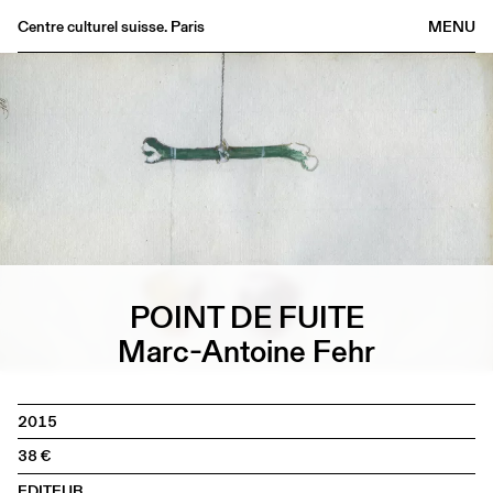
Centre culturel suisse. Paris
MENU
Agenda
Bookshop
Buvette
Archives
Medias
Publications
About
POINT DE FUITE
FR
/
EN
Marc-Antoine Fehr
2015
38
EDITEUR