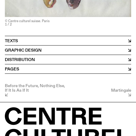
© Centre culturel suisse. Paris
1
/ 2
TEXTS
GRAPHIC DESIGN
DISTRIBUTION
PAGES
Before the Future, Nothing Else,
If It Is As If It
Martingale