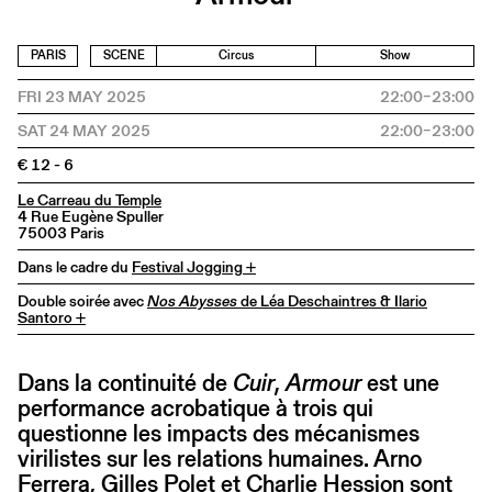
PARIS
SCENE
Circus
Show
FRI 23 MAY 2025
22:00–23:00
SAT 24 MAY 2025
22:00–23:00
€ 12 - 6
Le Carreau du Temple
4 Rue Eugène Spuller
75003 Paris
Dans le cadre du
Festival Jogging +
Double soirée avec
Nos Abysses
de Léa Deschaintres & Ilario
Santoro +
Dans la continuité de
Cuir
,
Armour
est une
performance acrobatique à trois qui
questionne les impacts des mécanismes
virilistes sur les relations humaines. Arno
Ferrera, Gilles Polet et Charlie Hession sont