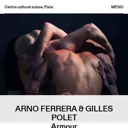
Centre culturel suisse. Paris
MENU
Agenda
Bookshop
Buvette
Archives
Medias
Publications
About
FR
/
EN
ARNO FERRERA & GILLES
POLET
Armour