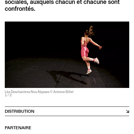
sociales, auxquels chacun et chacune sont
confrontés.
Léa Deschaintres Nos Abysses © Antoine Billet
1
/ 2
DISTRIBUTION
PARTENAIRE