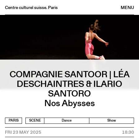
Centre culturel suisse. Paris
MENU
Agenda
Bookshop
Buvette
Archives
Medias
Publications
COMPAGNIE SANTOOR | LÉA
About
DESCHAINTRES & ILARIO
FR
/
EN
SANTORO
Nos Abysses
PARIS
SCENE
Dance
Show
FRI 23 MAY 2025
18:30