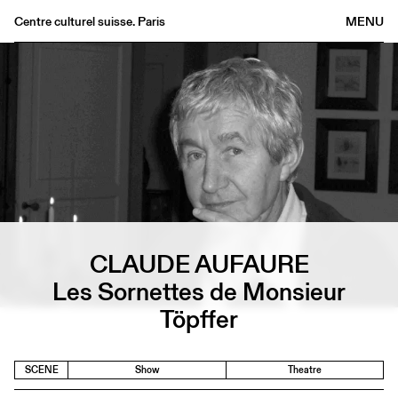
Centre culturel suisse. Paris
MENU
Agenda
Bookshop
Buvette
Archives
Medias
Publications
About
CLAUDE AUFAURE
FR
/
EN
Les Sornettes de Monsieur
Töpffer
SCENE
Show
Theatre