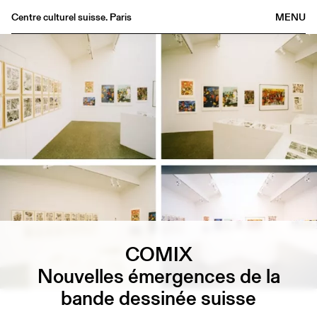
Centre culturel suisse. Paris
MENU
Agenda
Bookshop
Buvette
Archives
Medias
Publications
About
FR
/
EN
COMIX
Nouvelles émergences de la
bande dessinée suisse