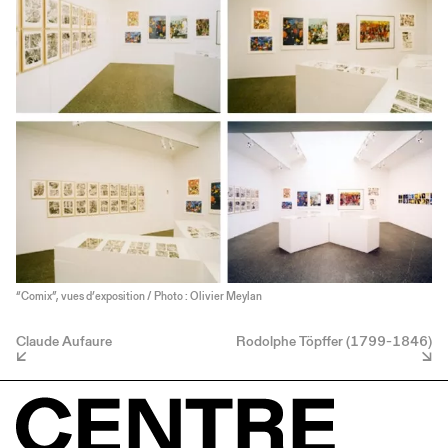
“Comix”, vues d’exposition / Photo : Olivier Meylan
Claude Aufaure
Rodolphe Töpffer (1799-1846)