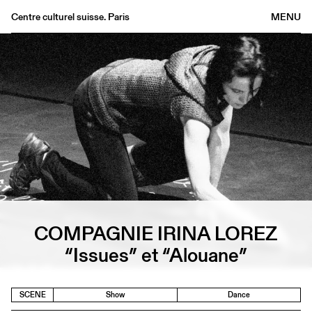
Centre culturel suisse. Paris
MENU
Agenda
Bookshop
Buvette
Archives
Medias
Publications
About
FR
/
EN
COMPAGNIE IRINA LOREZ
“Issues” et “Alouane”
SCENE
Show
Dance