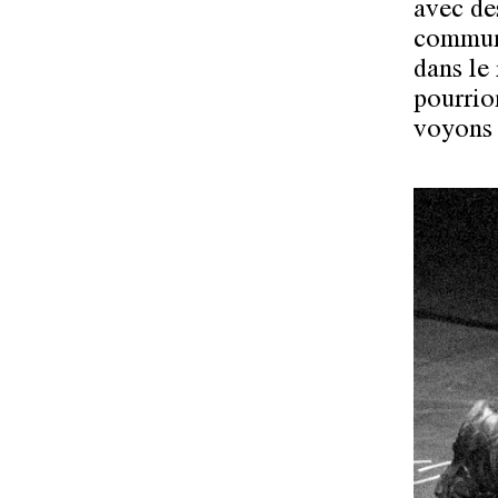
avec de
communi
dans le
pourrion
voyons 