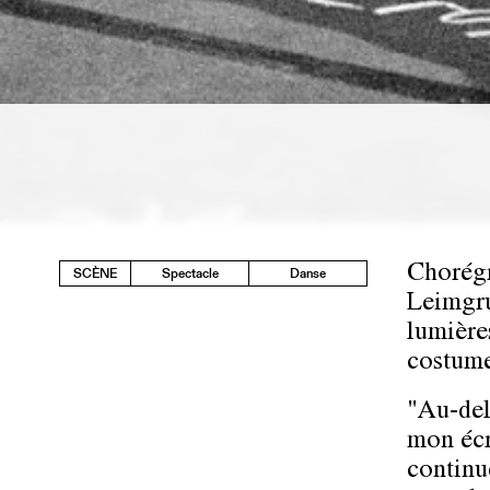
Chorégr
SCÈNE
Spectacle
Danse
Leimgru
lumière
costume
"Au-del
mon écr
continu