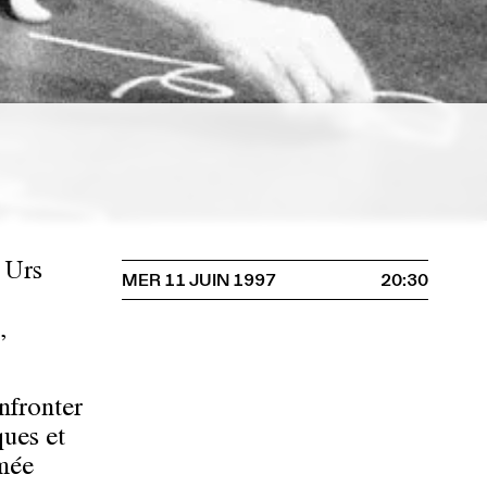
 Urs
MER 11 JUIN 1997
20:30
,
nfronter
ques et
amée