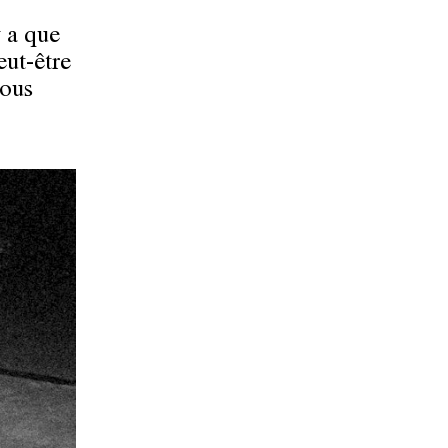
 a que
eut-être
nous