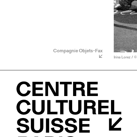
Compagnie Objets-Fax
Irina Lorez / 