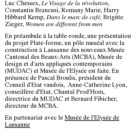
Luc Chessex
,
Le Visage de la révolution
,
Constantin Brancus
i,
Romany Marie
,
Harry
Hibbard
Kemp
,
Dans le marc de café,
Brigitte
Zieger
,
Women are different from men
En préambule à la table-ronde, une présentation
du projet Plate-forme, un pôle muséal avec la
construction à Lausanne des nouveaux Musée
Cantonal des Beaux-Arts (MCBA), Musée de
design et d'arts appliqués contemporains
(MUDAC) et Musée de l'Elysée est faite. En
présence de
Pascal Broulis
, président du
Conseil d'Etat vaudois,
Anne-Catherine Lyon
,
conseillère d'Etat,
Chantal Prod'Hom
,
directrice du MUDAC et
Bernard Fibicher
,
directeur du MCBA.
En partenariat avec le
Musée de l'Elysée de
Lausanne