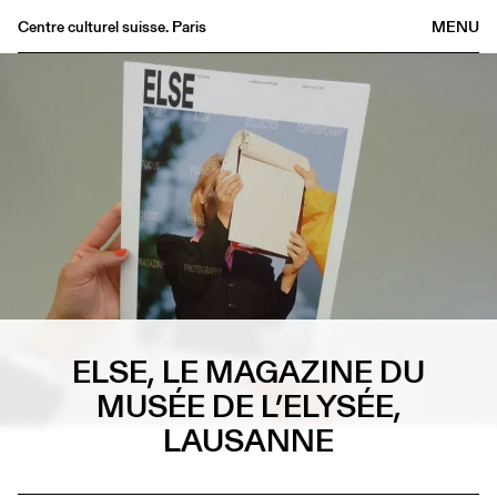
Centre culturel suisse. Paris
MENU
Agenda
Bookshop
Buvette
Archives
Medias
Publications
About
FR
/
EN
ELSE, LE MAGAZINE DU
MUSÉE DE L’ELYSÉE,
LAUSANNE