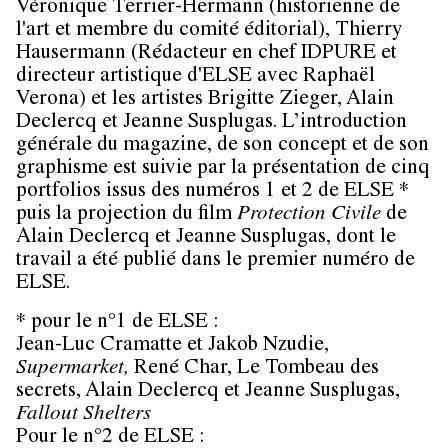
Véronique Terrier-Hermann
(historienne de
l'art et membre du comité éditorial),
Thierry
Hausermann
(Rédacteur en chef IDPURE et
directeur artistique d'ELSE avec Raphaël
Verona) et les artistes
Brigitte Zieger
,
Alain
Declercq
et
Jeanne Susplugas
. L’introduction
générale du magazine, de son concept et de son
graphisme est suivie par la présentation de cinq
portfolios issus des numéros 1 et 2 de ELSE *
puis la projection du film
Protection Civile
de
Alain Declercq et Jeanne Susplugas, dont le
travail a été publié dans le premier numéro de
ELSE.
* pour le n°1 de ELSE :
Jean-Luc Cramatte
et
Jakob Nzudie
,
Supermarket,
René Char
, Le Tombeau des
secrets,
Alain Declercq
et
Jeanne Susplugas
,
Fallout Shelters
Pour le n°2 de ELSE :