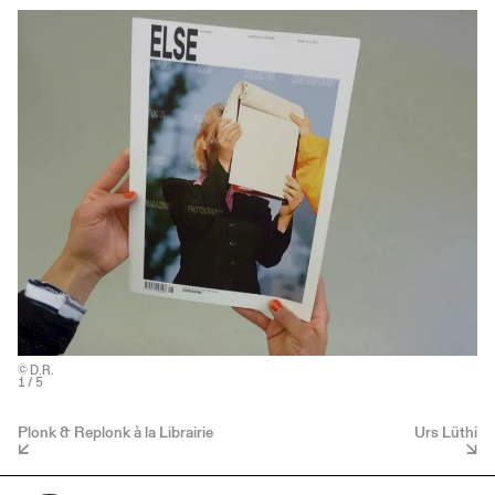
© D.R.
1
/ 5
Plonk & Replonk à la Librairie
Urs Lüthi