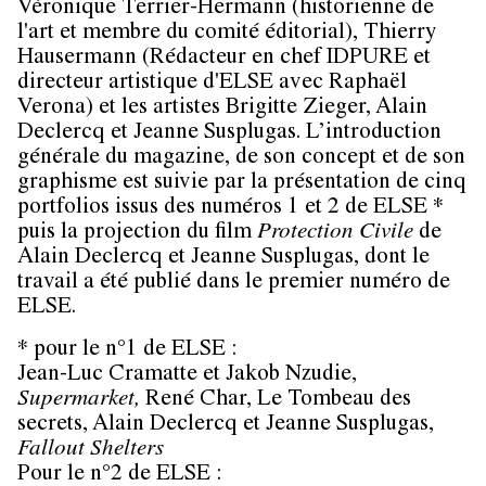
Véronique Terrier-Hermann
(historienne de
l'art et membre du comité éditorial),
Thierry
Hausermann
(Rédacteur en chef IDPURE et
directeur artistique d'ELSE avec Raphaël
Verona) et les artistes
Brigitte Zieger
,
Alain
Declercq
et
Jeanne Susplugas
. L’introduction
générale du magazine, de son concept et de son
graphisme est suivie par la présentation de cinq
portfolios issus des numéros 1 et 2 de ELSE *
puis la projection du film
Protection Civile
de
Alain Declercq et Jeanne Susplugas, dont le
travail a été publié dans le premier numéro de
ELSE.
* pour le n°1 de ELSE :
Jean-Luc Cramatte
et
Jakob Nzudie
,
Supermarket,
René Char
, Le Tombeau des
secrets,
Alain Declercq
et
Jeanne Susplugas
,
Fallout Shelters
Pour le n°2 de ELSE :