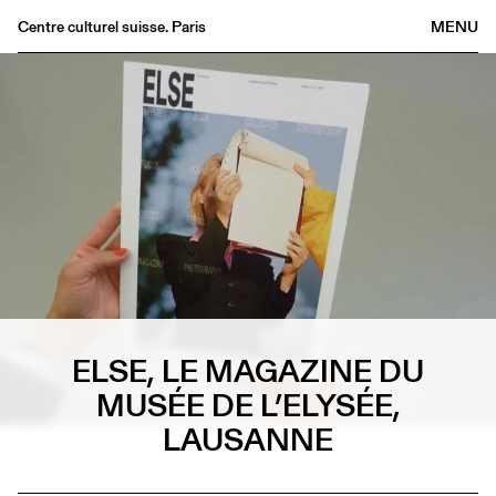
Centre culturel suisse. Paris
MENU
Agenda
Librairie
Buvette
Archives
Médiathèque
Éditions
Informations
FR
/
EN
ELSE, LE MAGAZINE DU
MUSÉE DE L’ELYSÉE,
LAUSANNE