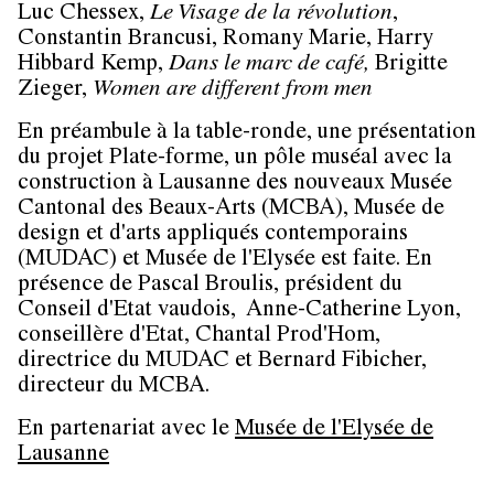
Luc Chessex
,
Le Visage de la révolution
,
Constantin Brancus
i,
Romany Marie
,
Harry
Hibbard
Kemp
,
Dans le marc de café,
Brigitte
Zieger
,
Women are different from men
En préambule à la table-ronde, une présentation
du projet Plate-forme, un pôle muséal avec la
construction à Lausanne des nouveaux Musée
Cantonal des Beaux-Arts (MCBA), Musée de
design et d'arts appliqués contemporains
(MUDAC) et Musée de l'Elysée est faite. En
présence de
Pascal Broulis
, président du
Conseil d'Etat vaudois,
Anne-Catherine Lyon
,
conseillère d'Etat,
Chantal Prod'Hom
,
directrice du MUDAC et
Bernard Fibicher
,
directeur du MCBA.
En partenariat avec le
Musée de l'Elysée de
Lausanne