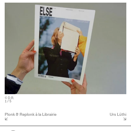
© D.R.
1
/ 5
Plonk & Replonk à la Librairie
Urs Lüthi