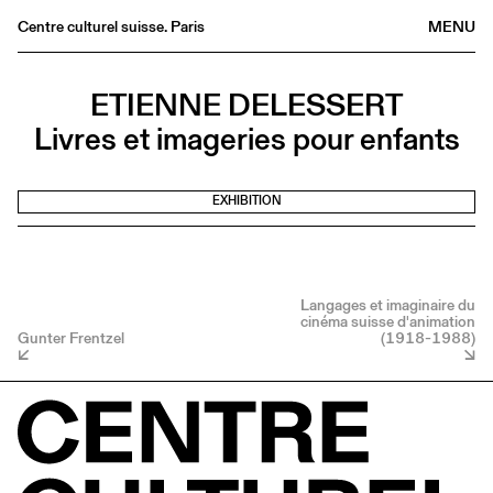
Centre culturel suisse. Paris
MENU
Agenda
ETIENNE DELESSERT
Bookshop
Livres et imageries pour enfants
Buvette
Archives
EXHIBITION
Medias
Publications
About
Langages et imaginaire du
FR
/
EN
cinéma suisse d'animation
Gunter Frentzel
(1918-1988)