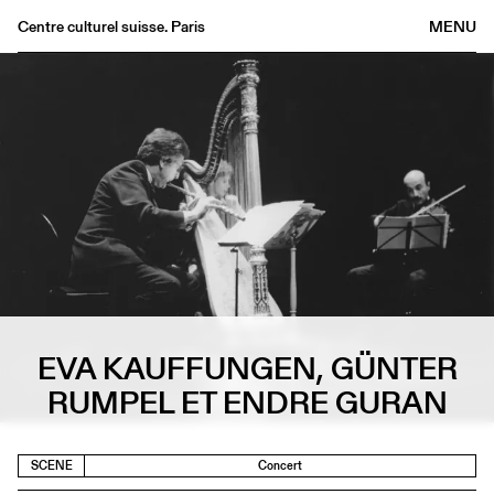
Centre culturel suisse. Paris
MENU
Agenda
Bookshop
Buvette
Archives
Medias
Publications
About
FR
/
EN
EVA KAUFFUNGEN, GÜNTER
RUMPEL ET ENDRE GURAN
SCENE
Concert