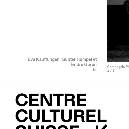
Eva Kauffungen, Günter Rumpel et
Endre Guran
Compagnie Phli
1
/ 3