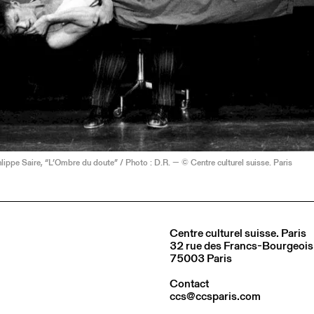
ppe Saire, “L’Ombre du doute” / Photo : D.R. — © Centre culturel suisse. Paris
Centre culturel suisse. Paris
32 rue des Francs-Bourgeois
75003 Paris
Contact
ccs@ccsparis.com