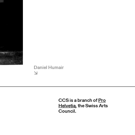
Daniel Humair
CCS is a branch of
Pro
Helvetia
, the Swiss Arts
Council.