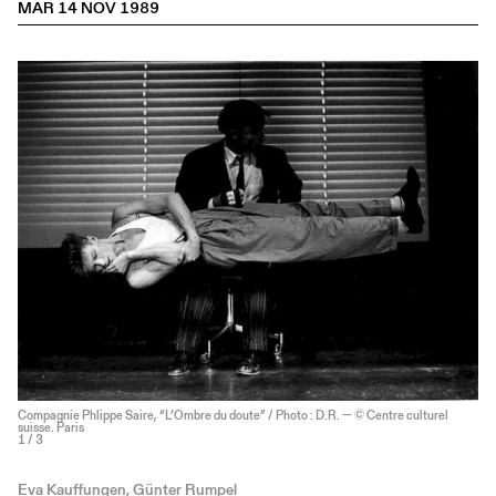
MAR 14 NOV 1989
Compagnie Phlippe Saire, “L’Ombre du doute” / Photo : D.R. — © Centre culturel
suisse. Paris
1
/ 3
Eva Kauffungen, Günter Rumpel