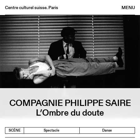
Centre culturel suisse. Paris
MENU
Agenda
Librairie
Buvette
Archives
Médiathèque
Éditions
Informations
FR
/
EN
COMPAGNIE PHILIPPE SAIRE
L’Ombre du doute
SCÈNE
Spectacle
Danse