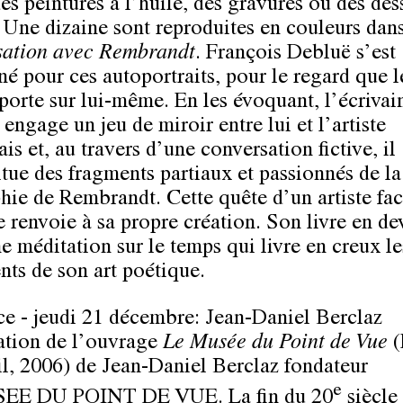
es peintures à l’huile, des gravures ou des des
. Une dizaine sont reproduites en couleurs dan
ation avec Rembrandt
. François Debluë s’est
né pour ces autoportraits, pour le regard que l
 porte sur lui-même. En les évoquant, l’écrivai
engage un jeu de miroir entre lui et l’artiste
is et, au travers d’une conversation fictive, il
itue des fragments partiaux et passionnés de la
hie de Rembrandt. Cette quête d’un artiste fac
 renvoie à sa propre création. Son livre en de
e méditation sur le temps qui livre en creux le
nts de son art poétique.
e - jeudi 21 décembre: Jean-Daniel Berclaz
ation de l’ouvrage
Le Musée du Point de Vue
(
il, 2006) de Jean-Daniel Berclaz fondateur
e
EE DU POINT DE VUE.
La fin du 20
siècle