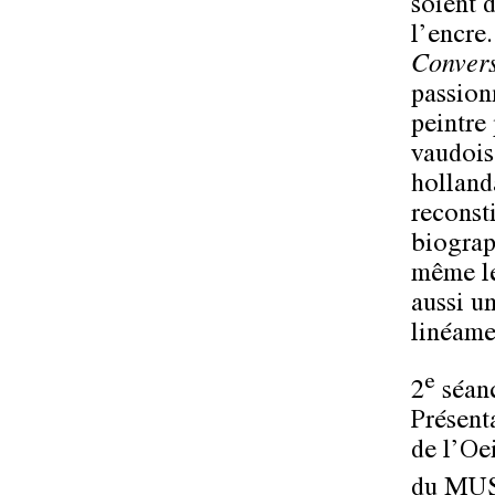
soient d
l’encre
Convers
passion
peintre
vaudois 
hollanda
reconst
biograp
même le
aussi un
linéame
e
2
séanc
Présent
de l’Oe
du
MUS