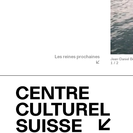
Les reines prochaines
Jean-Daniel Be
1
/ 2