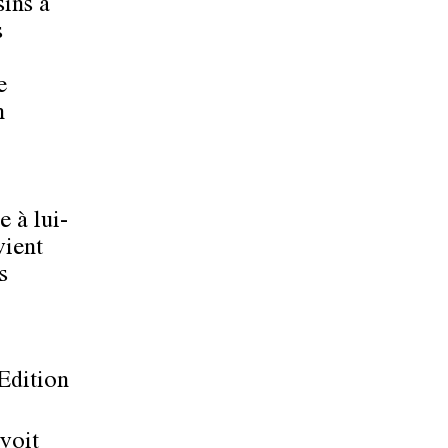
sins à
s
e
n
e à lui-
vient
s
Edition
 voit