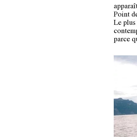
apparaî
Point d
Le plus
contemp
parce q