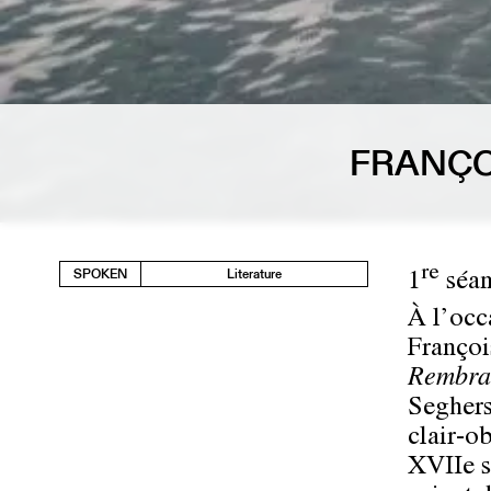
FRANÇO
re
SPOKEN
Literature
1
séan
À l’occ
Françoi
Rembra
Seghers
clair-o
XVIIe si