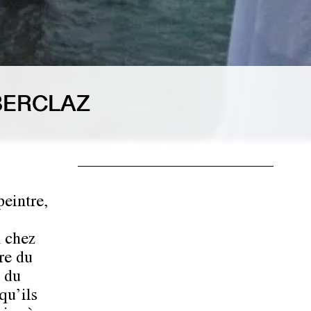
BERCLAZ
?
peintre,
n chez
re du
 du
qu’ils