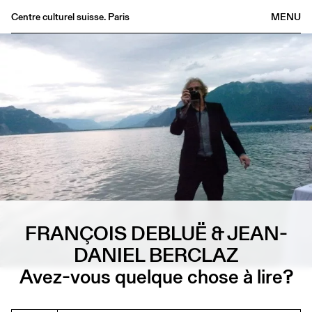
Centre culturel suisse. Paris
MENU
Agenda
Librairie
Buvette
Archives
Médiathèque
Éditions
Informations
FR
/
EN
FRANÇOIS DEBLUË & JEAN-
DANIEL BERCLAZ
Avez-vous quelque chose à lire?