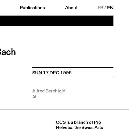
Publications
About
FR
/
EN
 Bach
SUN 17 DEC 1995
Alfred Berchtold
CCS is a branch of
Pro
Helvetia
, the Swiss Arts