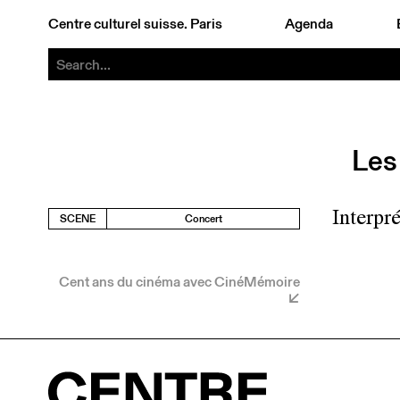
Centre culturel suisse. Paris
Agenda
Les 
Interpr
SCENE
Concert
Cent ans du cinéma avec CinéMémoire