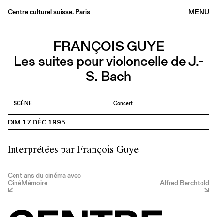
Centre culturel suisse. Paris
MENU
Agenda
FRANÇOIS GUYE
Librairie
Les suites pour violoncelle de J.-
Buvette
S. Bach
Archives
Médiathèque
SCÈNE
Concert
Éditions
DIM 17 DÉC 1995
Informations
FR
/
EN
Interprétées par François Guye
Cent ans du cinéma avec
CinéMémoire
Alfred Berchtold