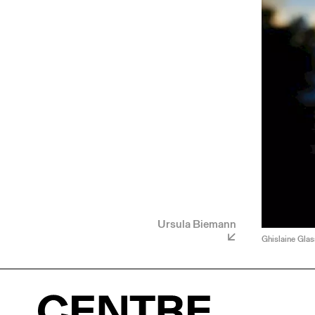
Ursula Biemann
Ghislaine Gla