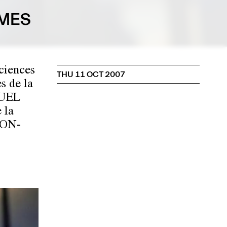
MES
ciences
THU 11 OCT 2007
s de la
UEL
 la
ON-