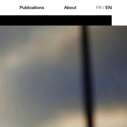
Publications
About
FR
/
EN