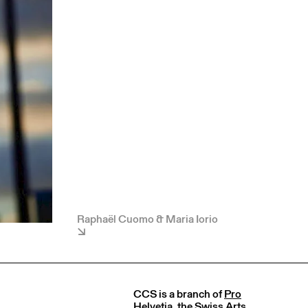
Raphaël Cuomo & Maria Iorio
CCS is a branch of
Pro
Helvetia
, the Swiss Arts