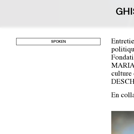
GH
Entreti
SPOKEN
politiq
Fondati
MARIA
culture
DESC
En coll