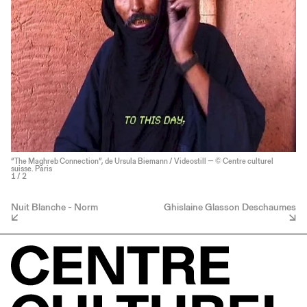
“The Maghreb Connection”, de Ursula Biemann / Videostill — © Centre culturel
suisse. Paris
1
/ 2
Nuit Blanche - Norm
Ghislaine Glasson Deschaumes