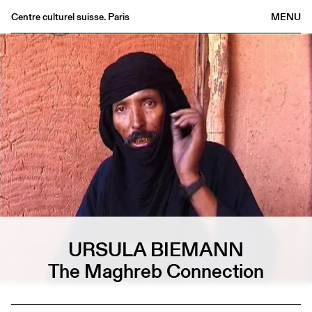
Centre culturel suisse. Paris
MENU
Agenda
Bookshop
Buvette
Archives
Medias
Publications
About
FR
/
EN
URSULA BIEMANN
The Maghreb Connection