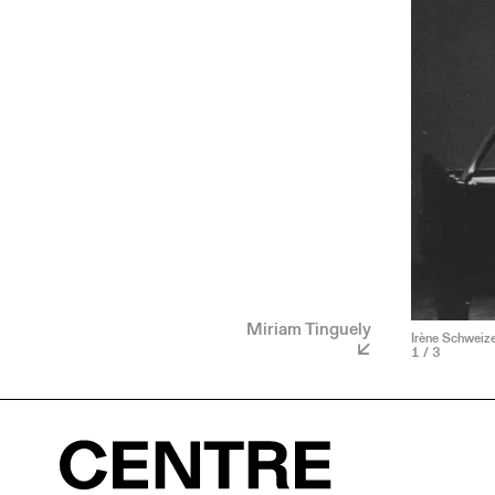
Miriam Tinguely
Irène Schweize
1
/ 3