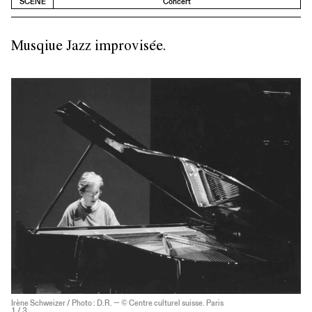
SCÈNE
Concert
Musqiue Jazz improvisée.
Irène Schweizer / Photo : D.R. — © Centre culturel suisse. Paris
1
/ 3