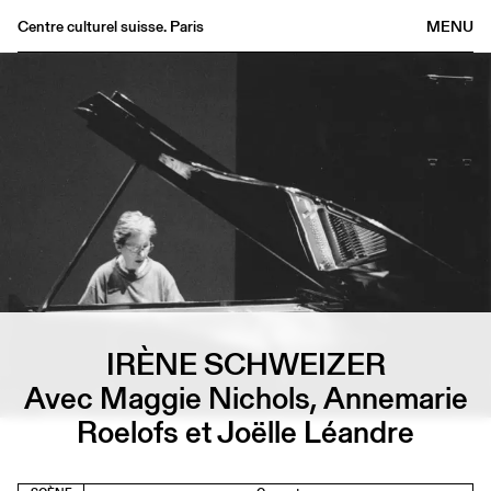
Centre culturel suisse. Paris
MENU
Agenda
Librairie
Buvette
Archives
Médiathèque
Éditions
Informations
FR
/
EN
IRÈNE SCHWEIZER
Avec Maggie Nichols, Annemarie
Roelofs et Joëlle Léandre