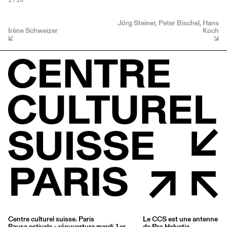
1
/ 10
Jörg Steiner, Peter Bischel, Hans
Irène Schweizer
Koch
Centre culturel suisse. Paris
Le CCS est une antenne
Pause estivale - réouverture mardi 1er
de
Pro Helvetia
,