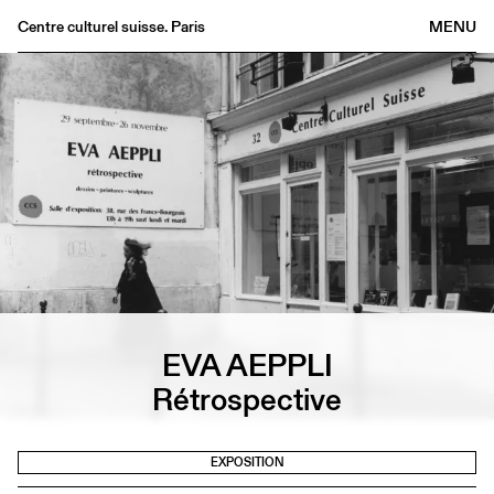
Centre culturel suisse. Paris
MENU
Agenda
Librairie
Buvette
Archives
Médiathèque
Éditions
Informations
FR
/
EN
EVA AEPPLI
Rétrospective
EXPOSITION