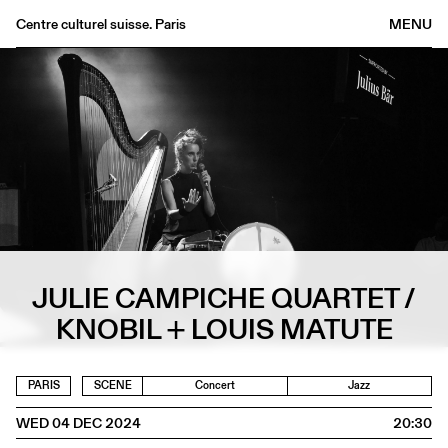
Centre culturel suisse. Paris
MENU
Agenda
Bookshop
Buvette
Archives
Medias
Publications
About
JULIE CAMPICHE QUARTET /
FR
/
EN
KNOBIL + LOUIS MATUTE
PARIS
SCENE
Concert
Jazz
WED 04 DEC 2024
20:30