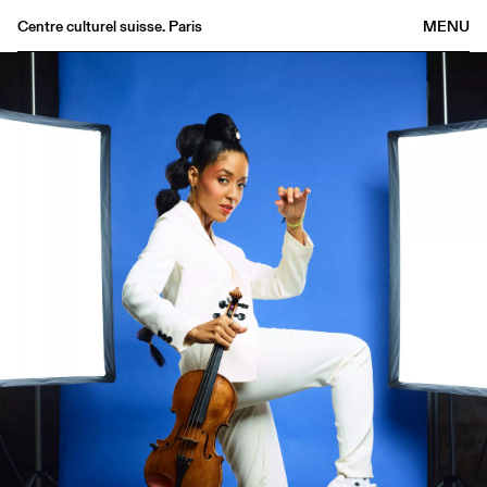
Centre culturel suisse. Paris
MENU
Agenda
Bookshop
Buvette
Archives
Medias
Publications
About
FR
/
EN