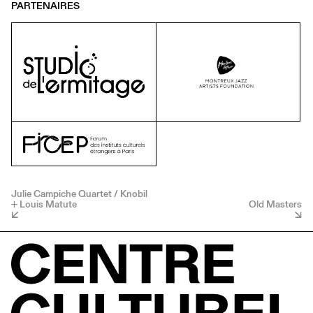
PARTENAIRES
Julie Campiche Quartet / Knobil
+ Louis Matute
Old Masters