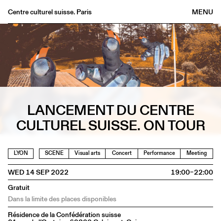
Centre culturel suisse. Paris
MENU
Agenda
Bookshop
Buvette
Archives
Medias
LANCEMENT DU CENTRE
Publications
CULTUREL SUISSE. ON TOUR
About
FR
/
EN
LYON
SCENE
Visual arts
Concert
Performance
Meeting
WED 14 SEP 2022
19:00–22:00
Gratuit
Dans la limite des places disponibles
Résidence de la Confédération suisse