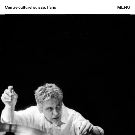
Centre culturel suisse. Paris
MENU
Agenda
Bookshop
Buvette
Archives
Medias
Publications
About
FR
/
EN