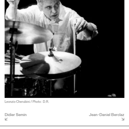
Leonzio Cherubini / Photo : D.R.
Didier Semin
Jean-Daniel Berclaz