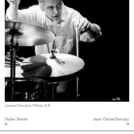
Leonzio Cherubini / Photo : D.R.
Didier Semin
Jean-Daniel Berclaz