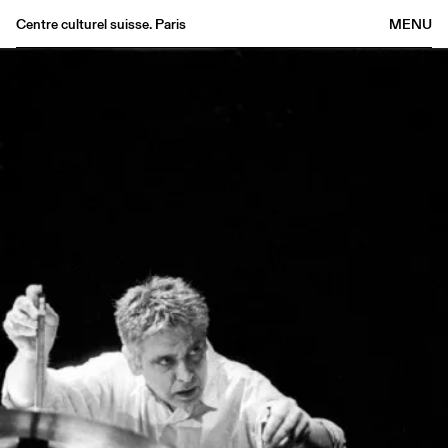
Centre culturel suisse. Paris
MENU
Agenda
Librairie
Buvette
Archives
Médiathèque
Éditions
Informations
FR
/
EN