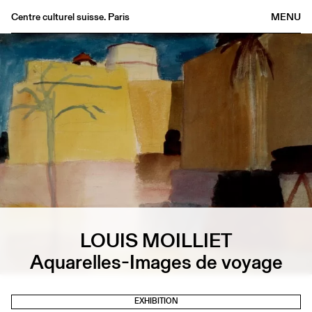
Centre culturel suisse. Paris
MENU
Agenda
Bookshop
Buvette
Archives
Medias
Publications
About
FR
/
EN
LOUIS MOILLIET
Aquarelles-Images de voyage
EXHIBITION