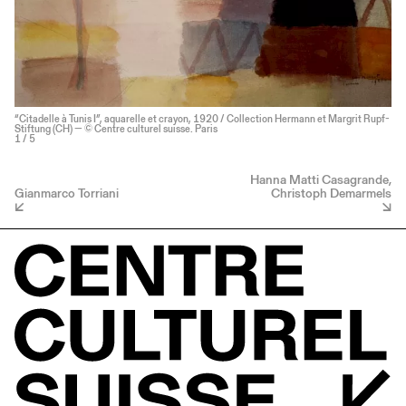
“Citadelle à Tunis I”, aquarelle et crayon, 1920 / Collection Hermann et Margrit Rupf-
Stiftung (CH) — © Centre culturel suisse. Paris
1
/ 5
Hanna Matti Casagrande,
Gianmarco Torriani
Christoph Demarmels