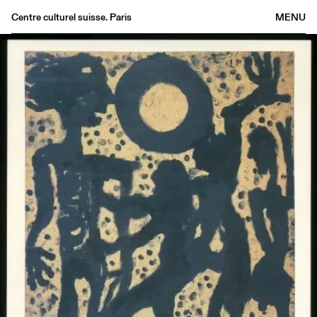
Centre culturel suisse. Paris
MENU
Agenda
Bookshop
Buvette
Archives
Medias
Publications
About
FR
/
EN