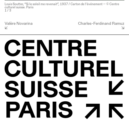
Louis Soutter, “Si le soleil me revenait”, 1937 / Carton de l’événement — © Centre
culturel suisse. Paris
1
/ 3
Valère Novarina
Charles-Ferdinand Ramuz