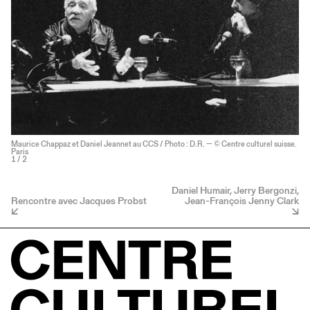
Maurice Chappaz et Daniel Jeannet au CCS / Photo : D.R. — © Centre culturel suisse.
Paris
1
/ 2
Daniel Humair, Jerry Bergonzi,
Rencontre avec Jacques Probst
Jean-François Jenny Clark