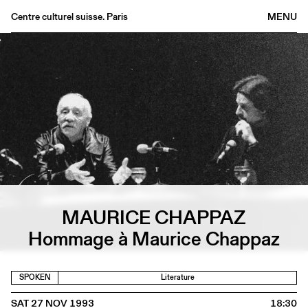
Centre culturel suisse. Paris
MENU
Agenda
Bookshop
Buvette
Archives
Medias
Publications
About
FR
/
EN
MAURICE CHAPPAZ
Hommage à Maurice Chappaz
SPOKEN
Literature
SAT 27 NOV 1993
18:30