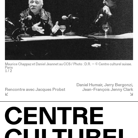
Maurice Chappaz et Daniel Jeannet au CCS / Photo : D.R. — © Centre culturel suisse.
Paris
1
/ 2
Daniel Humair, Jerry Bergonzi,
Rencontre avec Jacques Probst
Jean-François Jenny Clark