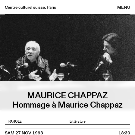
Centre culturel suisse. Paris
MENU
Agenda
Librairie
Buvette
Archives
Médiathèque
Éditions
Informations
FR
/
EN
MAURICE CHAPPAZ
Hommage à Maurice Chappaz
PAROLE
Littérature
SAM 27 NOV 1993
18:30