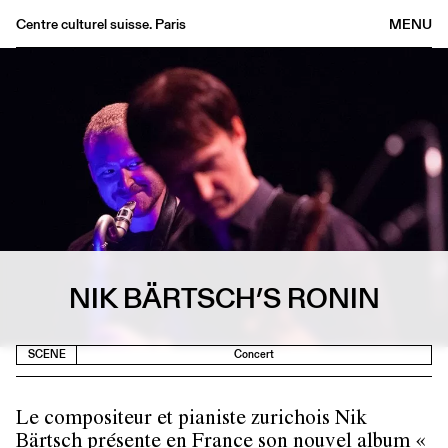
Centre culturel suisse. Paris
MENU
Agenda
Bookshop
Buvette
Archives
Medias
Publications
About
NIK BÄRTSCH’S RONIN
FR
/
EN
SCENE
Concert
Le compositeur et pianiste zurichois Nik
Bärtsch présente en France son nouvel album «