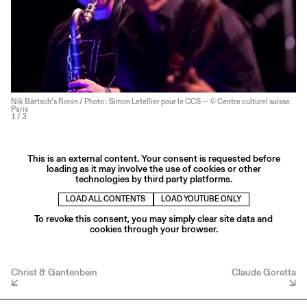
Nik Bärtsch’s Ronin / Photo : Simon Letellier pour le CCS — © Centre culturel suisse.
Paris
1
/ 3
This is an external content. Your consent is requested before
loading as it may involve the use of cookies or other
technologies by third party platforms.
LOAD ALL CONTENTS
LOAD YOUTUBE ONLY
To revoke this consent, you may simply clear site data and
cookies through your browser.
Christ & Gantenbein
Claude Goretta