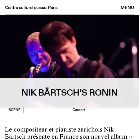
Centre culturel suisse. Paris
MENU
Agenda
Librairie
Buvette
Archives
Médiathèque
Éditions
Informations
NIK BÄRTSCH’S RONIN
FR
/
EN
SCÈNE
Concert
Le compositeur et pianiste zurichois Nik
Bärtsch présente en France son nouvel album «