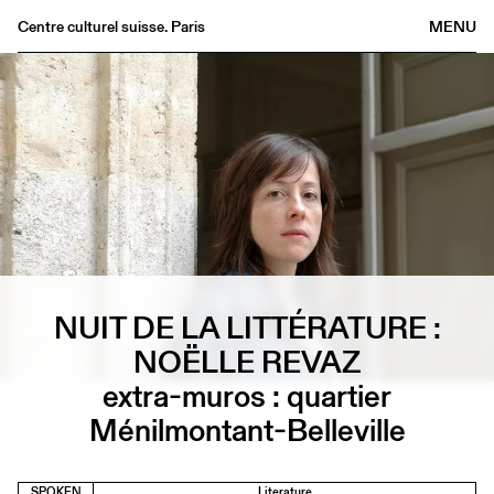
Centre culturel suisse. Paris
MENU
Agenda
Bookshop
Buvette
Archives
Medias
Publications
About
NUIT DE LA LITTÉRATURE :
FR
/
EN
NOËLLE REVAZ
extra-muros : quartier
Ménilmontant-Belleville
SPOKEN
Literature