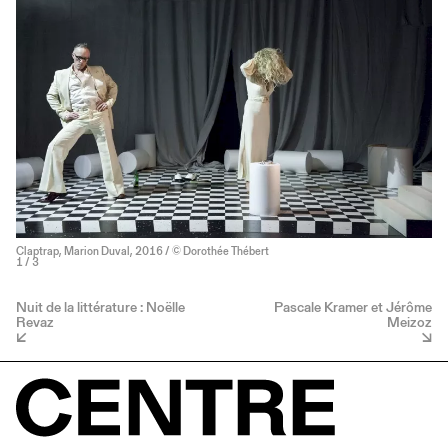
Claptrap, Marion Duval, 2016 / © Dorothée Thébert
1
/ 3
Nuit de la littérature : Noëlle
Pascale Kramer et Jérôme
Revaz
Meizoz