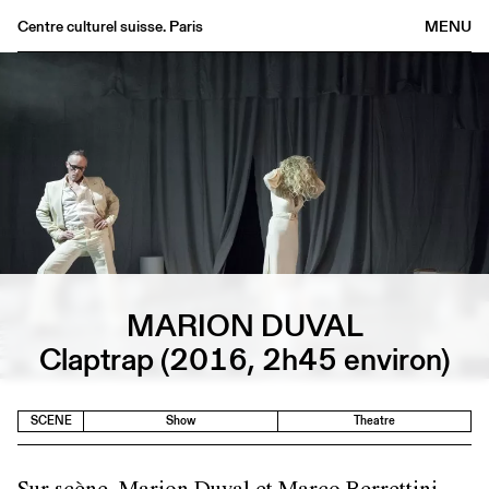
Centre culturel suisse. Paris
MENU
Agenda
Bookshop
Buvette
Archives
Medias
Publications
About
MARION DUVAL
FR
/
EN
Claptrap (2016, 2h45 environ)
SCENE
Show
Theatre