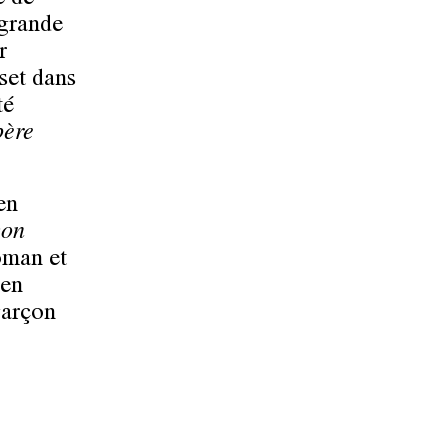
e de
 grande
r
set dans
té
père
en
çon
oman et
 en
garçon