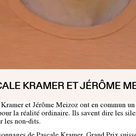
ALE KRAMER ET JÉRÔME M
 Kramer et Jérôme Meizoz ont en commun un 
pour la réalité ordinaire. Ils savent dire les sile
r les non-dits.