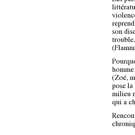
Les per
littéra
violenc
reprend
son disc
trouble
(Flamma
Pourquo
homme a
(Zoé, m
pose la 
milieu 
qui a ch
Rencont
chroniq