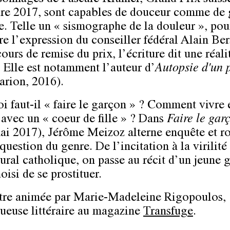
sonnages de Pascale Kramer, Grand Prix suiss
ture 2017, sont capables de douceur comme de
e. Telle un « sismographe de la douleur », pou
re l’expression du conseiller fédéral Alain Ber
ours de remise du prix, l’écriture dit une réali
. Elle est notamment l’auteur d’
Autopsie d'un 
rion, 2016).
i faut-il « faire le garçon » ? Comment vivre 
vec un « coeur de fille » ? Dans
Faire le gar
ai 2017), Jérôme Meizoz alterne enquête et r
question du genre. De l’incitation à la virilité
rural catholique, on passe au récit d’un jeune 
oisi de se prostituer.
re animée par Marie-Madeleine Rigopoulos,
ueuse littéraire au magazine
Transfuge
.