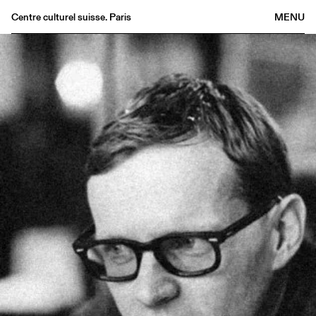
Centre culturel suisse. Paris
MENU
Agenda
Bookshop
Buvette
Archives
Medias
Publications
About
FR
/
EN