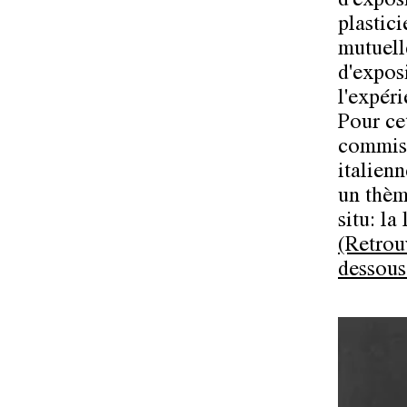
d'exposi
plastici
mutuell
d'exposi
l'expéri
Pour ce
commiss
italien
un thèm
situ: la
(Retrou
dessous