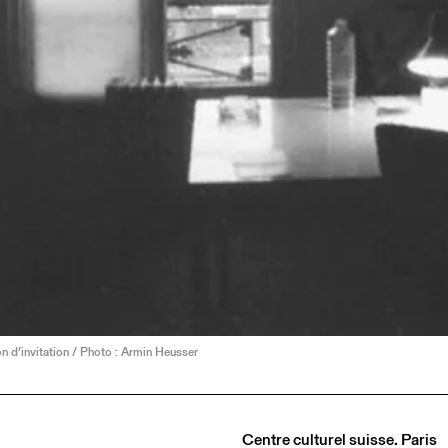
n d’invitation / Photo : Armin Heusser
Centre culturel suisse. Paris