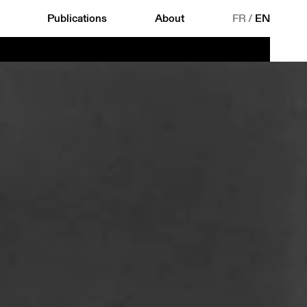
Publications
About
FR
/
EN