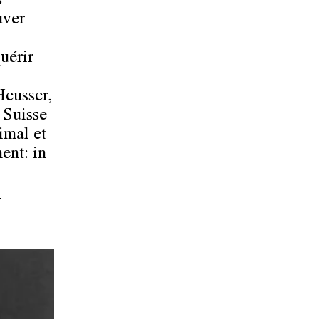
s
uver
quérir
Heusser,
 Suisse
imal et
ent: in
-