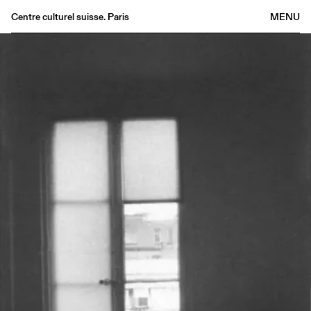
Centre culturel suisse. Paris
MENU
Agenda
Librairie
Buvette
Archives
Médiathèque
Éditions
Informations
FR
/
EN