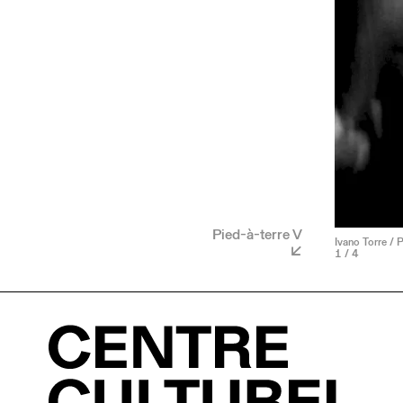
Pied-à-terre V
Ivano Torre / 
1
/ 4