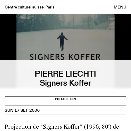
Centre culturel suisse. Paris
MENU
Agenda
Bookshop
Buvette
Archives
Medias
Publications
PIERRE LIECHTI
About
Signers Koffer
FR
/
EN
PROJECTION
SUN 17 SEP 2006
Projection de "Signers Koffer" (1996, 80') de