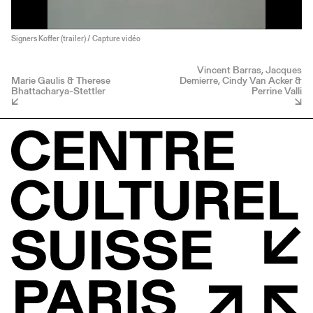
Signers Koffer (trailer) / Capture vidéo
Vincent Barras, Jacques
Marie Gaulis & Therese
Demierre, Cindy Van Acker &
Bhattacharya-Stettler
Perrine Valli